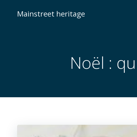
Skip
to
Mainstreet heritage
content
Noël : q