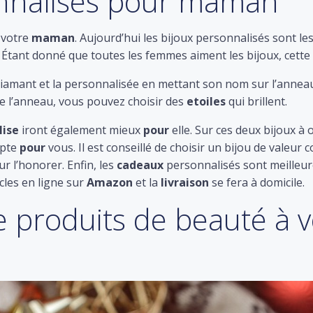
onnalisés pour maman
votre
maman
. Aujourd’hui les bijoux personnalisés sont l
 Étant donné que toutes les femmes aiment les bijoux, cette
amant et la personnalisée en mettant son nom sur l’annea
de l’anneau, vous pouvez choisir des
etoiles
qui brillent.
lise
iront également mieux
pour
elle. Sur ces deux bijoux à o
mpte
pour
vous. Il est conseillé de choisir un bijou de valeur
r l’honorer. Enfin, les
cadeaux
personnalisés sont meilleu
cles en ligne sur
Amazon
et la
livraison
se fera à domicile.
de produits de beauté à