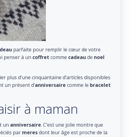
adeau
parfaite pour remplir le cœur de votre
uoi penser à un
coffret
comme
cadeau
de
noel
nier plus d’une cinquantaine d’articles disponibles
nt un présent d’
anniversaire
comme le
bracelet
aisir à maman
t un
anniversaire
. C’est une jolie montre que
réciés par
meres
dont leur âge est proche de la