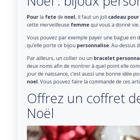
Noël : bijoux pers
Pour
la
fete
de
noel
, il faut un joli
cadeau
pour
cette merveilleuse
femme
qui vous a donné vie.
Vous pouvez par exemple payer une bague en di
qu’elle porte ce bijou
personnalise
. Au-dessus 
Par ailleurs, un collier ou un
bracelet
personna
deux noms afin de montrer à quel point elle co
jour de naissance, c’est aussi une bonne idée pou
noel
. Vous pouvez faire la commande de ces arti
Offrez un coffret 
Noël