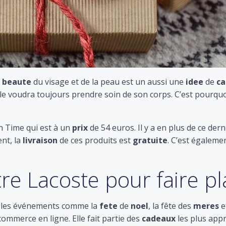
beaute
du visage et de la peau est un aussi une
idee
de
c
elle voudra toujours prendre soin de son corps. C’est pourq
 Time qui est à un
prix
de 54 euros. Il y a en plus de ce der
nt, la
livraison
de ces produits est
gratuite
. C’est égaleme
e Lacoste pour faire pl
r les événements comme la
fete
de
noel
, la fête des
meres
e
commerce en ligne. Elle fait partie des
cadeaux
les plus app